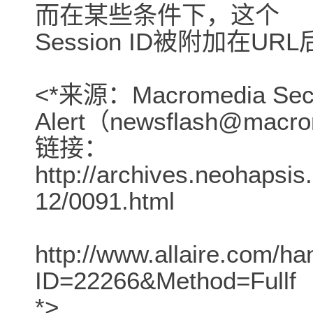
而在某些条件下，这个
Session ID被附加在
<*来源：Macromedia Secu
Alert（newsflash@macr
链接：
http://archives.neohapsi
12/0091.html
http://www.allaire.com/ha
ID=22266&Method=Fullf
*>