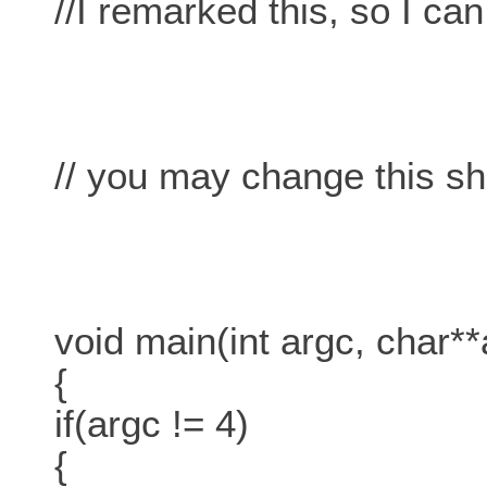
//I remarked this, so I ca
// you may change this sh
void main(int argc, char**
{
if(argc != 4)
{