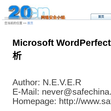
首页
您当前的位置 >>
首页
Microsoft WordP
析
/ns/wz/sys/data/20040109011033.
Author: N.E.V.E.R
E-Mail: never@safechina
Homepage: http://www.sa