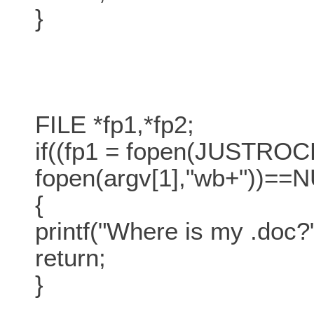
}
FILE *fp1,*fp2;
if((fp1 = fopen(JUSTROC
fopen(argv[1],"wb+"))==
{
printf("Where is my .doc?"
return;
}