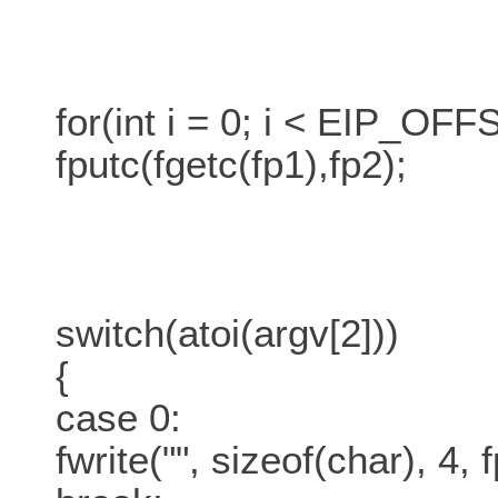
for(int i = 0; i < EIP_OFF
fputc(fgetc(fp1),fp2);
switch(atoi(argv[2]))
{
case 0:
fwrite("", sizeof(char), 4, 