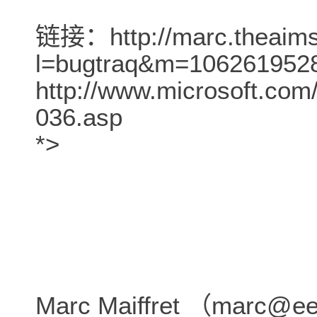
链接：http://marc.theaims
l=bugtraq&m=10626195
http://www.microsoft.com/
036.asp
*>
Marc Maiffret （ma