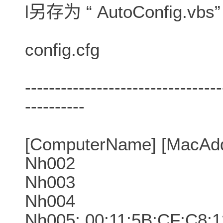
l另存为 “ AutoConfig.vb
config.cfg
---------------------------------
----------
[ComputerName] [MacAdd
Nh002
Nh003
Nh004
Nh005; 00:11:5B:CF:C8:1