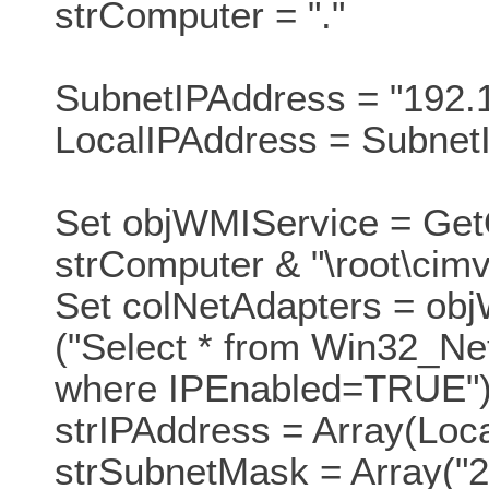
strComputer = "."
SubnetIPAddress = "192.1
LocalIPAddress = Subne
Set objWMIService = Get
strComputer & "\root\cimv
Set colNetAdapters = ob
("Select * from Win32_Ne
where IPEnabled=TRUE"
strIPAddress = Array(Loc
strSubnetMask = Array("2