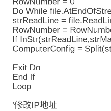
RowNumber = 0
Do While file.AtEndOfStr
strReadLine = file.ReadLi
RowNumber = RowNumbe
If InStr(strReadLine,str
ComputerConfig = Split(st
Exit Do
End If
Loop
'修改IP地址