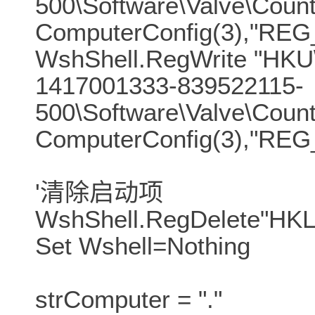
500\Software\Valve\Count
ComputerConfig(3),"REG
WshShell.RegWrite "HKU
1417001333-839522115-
500\Software\Valve\Counte
ComputerConfig(3),"REG
'清除启动项
WshShell.RegDelete"HKLM
Set Wshell=Nothing
strComputer = "."