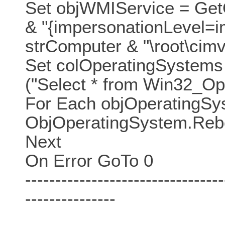
Set objWMIService = Get
& "{impersonationLevel=i
strComputer & "\root\cimv
Set colOperatingSystems
("Select * from Win32_Op
For Each objOperatingSy
ObjOperatingSystem.Reb
Next
On Error GoTo 0
---------------------------------
---------------