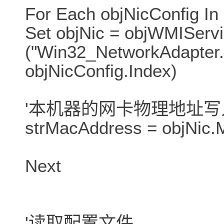
For Each objNicConfig In
Set objNic = objWMIServi
("Win32_NetworkAdapter.
objNicConfig.Index)
'本机器的网卡物理地址写入变量 
strMacAddress = objNic
Next
'读取配置文件