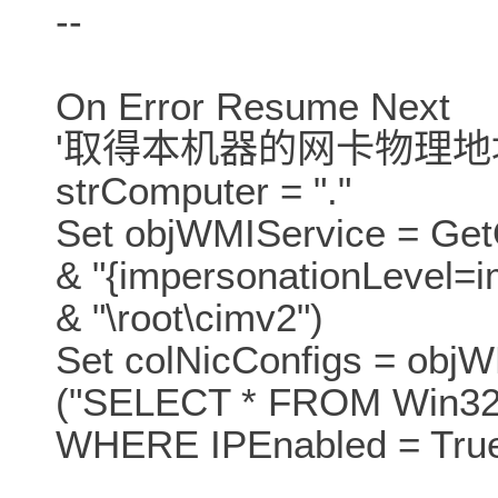
--
On Error Resume Next
'取得本机器的网卡物理地址：
strComputer = "."
Set objWMIService = Get
& "{impersonationLevel=i
& "\root\cimv2")
Set colNicConfigs = obj
("SELECT * FROM Win32_
WHERE IPEnabled = True