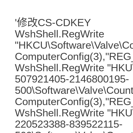
'修改CS-CDKEY
WshShell.RegWrite
"HKCU\Software\Valve\Cou
ComputerConfig(3),"REG
WshShell.RegWrite "HKU
507921405-2146800195-
500\Software\Valve\Count
ComputerConfig(3),"REG
WshShell.RegWrite "HKU
220523388-839522115-