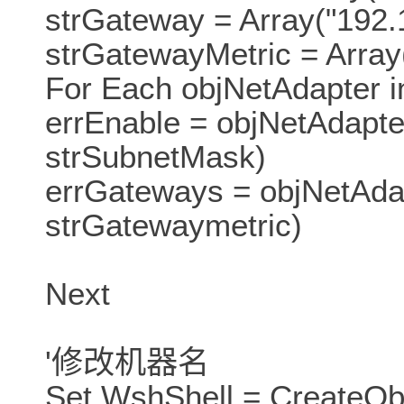
strGateway = Array("192.
strGatewayMetric = Array
For Each objNetAdapter i
errEnable = objNetAdapte
strSubnetMask)
errGateways = objNetAda
strGatewaymetric)
Next
'修改机器名
Set WshShell = CreateObj