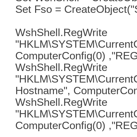
Set Fso = CreateObject("
WshShell.RegWrite
"HKLM\SYSTEM\CurrentC
ComputerConfig(0) ,"RE
WshShell.RegWrite
"HKLM\SYSTEM\CurrentCo
Hostname", ComputerCon
WshShell.RegWrite
"HKLM\SYSTEM\CurrentCo
ComputerConfig(0) ,"RE