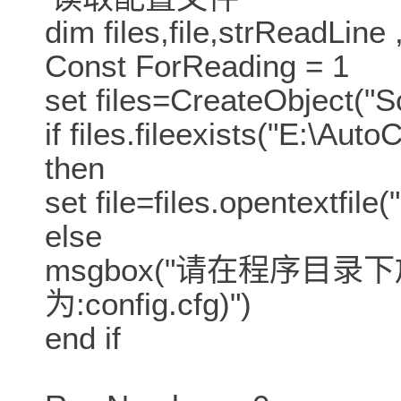
dim files,file,strReadLi
Const ForReading = 1
set files=CreateObject("S
if files.fileexists("E:\Aut
then
set file=files.opentextfile
else
msgbox("请在程序目录
为:config.cfg)")
end if