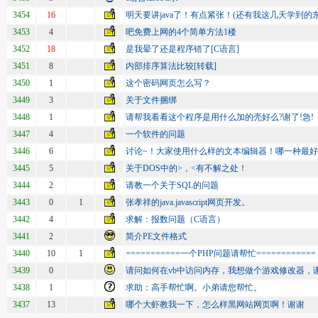
3454
16
明天要讲java了！有点紧张！(还有我这几天学到的东
3453
4
吧免费上网的4个简单方法1楼
3452
18
是我晕了还是程序错了[C语言]
3451
8
内部排序算法比较[转载]
3450
1
这个密码网页怎么写？
3449
3
关于文件捆绑
3448
1
请帮我看看这个程序是用什么加的壳好么?谢了!急!
3447
4
一个软件的问题
3446
6
讨论~！大家使用什么样的文本编辑器！哪一种最
3445
5
关于DOS中的>，<有不解之处！
3444
2
请教一个关于SQL的问题
3443
0
1
张孝祥的java.javascript网页开发。
3442
4
求解：报数问题（C语言）
3441
2
简介PE文件格式
3440
10
1
===========一个PHP问题请帮忙============
3439
0
请问如何在vb中访问内存，我想做个游戏修改器，
3438
1
求助：高手帮忙啊。小弟请您帮忙。
3437
13
哪个大虾教我一下，怎么样黑网站网页啊！谢谢