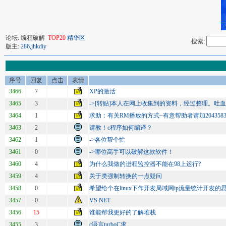
论坛: 编程破解
TOP20
精华区
搜索:
版主:
286
,
jhkdiy
序号
回复
点击
表情
3466
7
XP的激活
3465
3
->[转贴]本人在网上收集到的资料，经过整理。吐
3464
1
求助：有关RM播放的方式~有意帮助者请加2043583
3463
2
请教！c程序如何编译？
3462
1
->各位帮个忙
3461
0
->哪位高手可以破解这款软件！
3460
4
为什么我做的进程监控器不能在98上运行?
3459
4
关于类强制转换的一点疑问
3458
0
希望给个在linux下作开发局域网ip流量统计开发的
3457
0
VS.NET
3456
15
谁能帮我更好的了解堆栈
3455
3
c语言turboC求