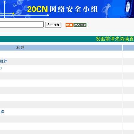
发贴前请先阅读置
标 题
血推荐
7
思路