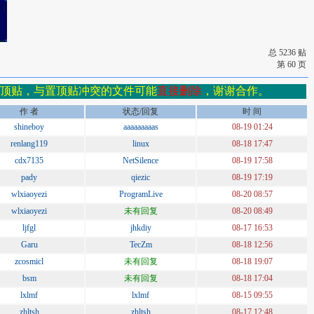
总 5236 贴
第 60 页
顶贴，与置顶贴冲突的文件可能
直接删除
，谢谢合作。
作 者
状态/回复
时 间
shineboy
aaaaaaaaas
08-19 01:24
renlang119
linux
08-18 17:47
cdx7135
NetSilence
08-19 17:58
pady
qiezic
08-19 17:19
wlxiaoyezi
ProgramLive
08-20 08:57
wlxiaoyezi
未有回复
08-20 08:49
ljfgl
jhkdiy
08-17 16:53
Garu
TecZm
08-18 12:56
zcosmicl
未有回复
08-18 19:07
bsm
未有回复
08-18 17:04
lxlmf
lxlmf
08-15 09:55
zhltsh
zhltsh
08-17 12:48