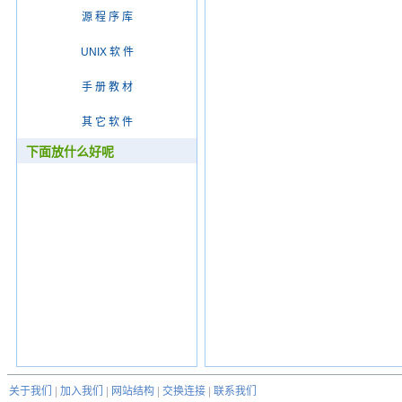
源 程 序 库
UNIX 软 件
手 册 教 材
其 它 软 件
下面放什么好呢
关于我们
|
加入我们
|
网站结构
|
交换连接
|
联系我们