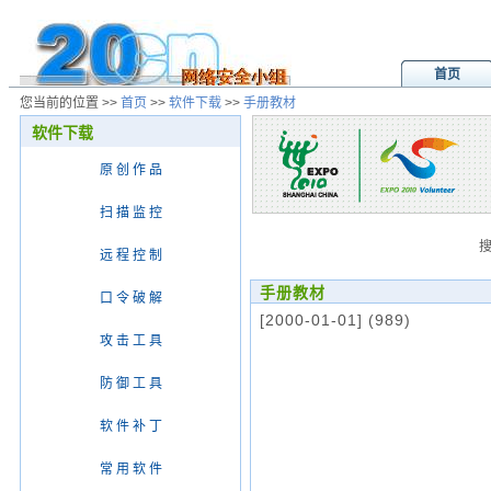
首页
您当前的位置 >>
首页
>>
软件下载
>>
手册教材
软件下载
原 创 作 品
扫 描 监 控
远 程 控 制
手册教材
口 令 破 解
[2000-01-01]
(989)
攻 击 工 具
防 御 工 具
软 件 补 丁
常 用 软 件