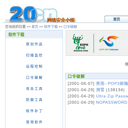
首页
您当前的位置 >>
首页
>>
软件下载
>>
口令破解
软件下载
原 创 作 品
扫 描 监 控
远 程 控 制
口令破解
口 令 破 解
[2001-06-07]
黑雨--POP3
攻 击 工 具
[2001-04-29]
溯雪
(138134)
[2001-04-29]
Ultra Zip Pass
防 御 工 具
[2001-04-29]
NOPASSWORD
软 件 补 丁
常 用 软 件