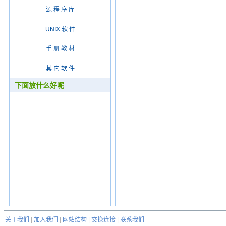
源 程 序 库
UNIX 软 件
手 册 教 材
其 它 软 件
下面放什么好呢
关于我们
|
加入我们
|
网站结构
|
交换连接
|
联系我们