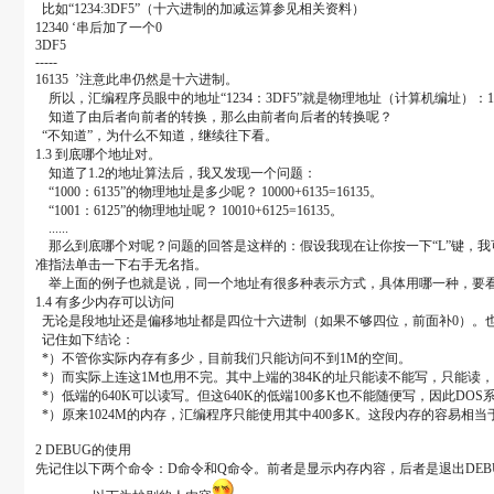
比如“1234:3DF5”（十六进制的加减运算参见相关资料）
12340 ‘串后加了一个0
3DF5
-----
16135 ’注意此串仍然是十六进制。
所以，汇编程序员眼中的地址“1234：3DF5”就是物理地址（计算机编址）：16
知道了由后者向前者的转换，那么由前者向后者的转换呢？
“不知道”，为什么不知道，继续往下看。
1.3 到底哪个地址对。
知道了1.2的地址算法后，我又发现一个问题：
“1000：6135”的物理地址是多少呢？ 10000+6135=16135。
“1001：6125”的物理地址呢？ 10010+6125=16135。
......
那么到底哪个对呢？问题的回答是这样的：假设我现在让你按一下“L”键，我可以
准指法单击一下右手无名指。
举上面的例子也就是说，同一个地址有很多种表示方式，具体用哪一种，要看
1.4 有多少内存可以访问
无论是段地址还是偏移地址都是四位十六进制（如果不够四位，前面补0）。也就是说：总共
记住如下结论：
*）不管你实际内存有多少，目前我们只能访问不到1M的空间。
*）而实际上连这1M也用不完。其中上端的384K的址只能读不能写，只能读，
*）低端的640K可以读写。但这640K的低端100多K也不能随便写，因此DO
*）原来1024M的内存，汇编程序只能使用其中400多K。这段内存的容易相
2 DEBUG的使用
先记住以下两个命令：D命令和Q命令。前者是显示内存内容，后者是退出DEB