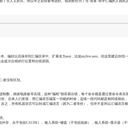
果是损了夫人又折兵。所以学之前你要考虑好。我劝那些为了当“黑客”而学汇编的人就此
。编好以后保存到汇编目录中。扩展名为asm，比如myfirst.asm。但这里建议
果有错系统会提示出错的行位置和出错原因。
二者没有区别。
制数，插拔电路板等实现，这种“编程”很容易出错，每个命令都是通过查命令表实现
等价。后来人们发现，用汇编语言编某一功能的时候，连续一段代码都是相同或相似，
。反之，所有机器语言可以转成汇编语言（因为二者等价）。但并不是所以汇编语言都
统。
括外存，永不包括CACHE）。输入系统=键盘（不包括鼠标），输入系统=显示器（