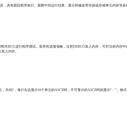
调试工具，具有跟踪程序执行、观察中间运行结果、显示和修改寄存器或存储单元内容等
可以用DEBUG进行程序调试。若所有选项省略，仅把DEBUG装入内存，可对当前内
名装入内存。
共8行，每行右边显示16个单元的ASCII码，不可显示的ASCII码则显示“・”