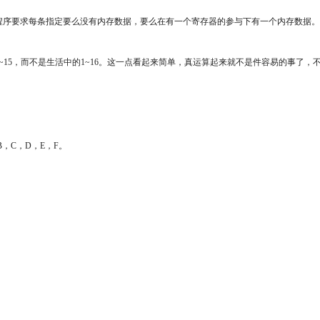
的程序要求每条指定要么没有内存数据，要么在有一个寄存器的参与下有一个内存数据
~15，而不是生活中的1~16。这一点看起来简单，真运算起来就不是件容易的事了，
，C，D，E，F。