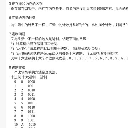
5 寄存器和内存的区别
寄存器在CPU中。内存在内存条中。前者的速度比后者快100倍左右。后面
6 汇编语言的计数
与生活中的计数不一样，汇编中的计数是从0开始的。比如16个计数，则是从0
7 进制问题
又与生活中不一样的地方是进制。切记下面的常识：
*）计算机内部存储都用二进制。
*）我们的汇编源程序默认都用十进制。（除非你指明类型）
*）我们用的调试程序debug默认的都是十六进制。（无法指明其他类型）
其中十六进制的十六个个位数依次是：0，1，2，3，4，5，6，7，8，9，A，B
8 进制转换
一个比较简单的方法是查表法。
十进制 十六进制 二进制
0 0 0000
1 1 0001
2 2 0010
3 3 0011
4 4 0100
5 5 0101
6 6 0110
7 7 0111
8 8 1000
9 9 1001
10 A 1010