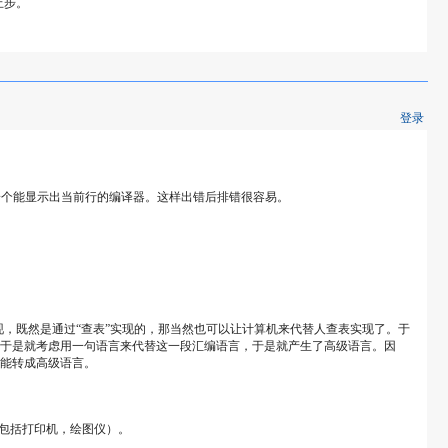
止步。
登录
你找一个能显示出当前行的编译器。这样出错后排错很容易。
，既然是通过“查表”实现的，那当然也可以让计算机来代替人查表实现了。于
于是就考虑用一句语言来代替这一段汇编语言，于是就产生了高级语言。因
能转成高级语言。
不包括打印机，绘图仪）。