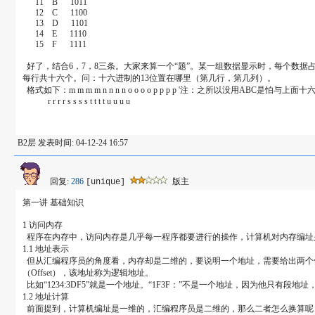
11 B 1011
12 C 1100
13 D 1101
14 E 1110
15 F 1111
好了，结合6，7，8三条。大家来算一个“题”。某一组数据显示时，每个数据
每行共十六个。问：十六进制的13位置在哪里（第几行，第几列）。
格式如下：m m m m n n n n o o o o p p p p '注：之所以没用ABC是怕与上
r r r r s s s s t t t t u u u u
B2层 发表时间: 04-12-24 16:57
回复:
286
版主
[unique]
第一讲 基础知识
1 访问内存
程序在内存中，访问内存是几乎每一程序都要进行的操作，计算机对内存编址是线性
1.1 地址表示
但从汇编程序员的角度看，内存却是二维的，要说明一个地址，需要给出两个值，
（Offset），该地址称为逻辑地址。
比如“1234:3DF5”就是一个地址。“1F3F：”不是一个地址，因为他只有
1.2 地址计算
前面提到，计算机编址是一维的，汇编程序员是二维的，那么二者怎么换算呢？