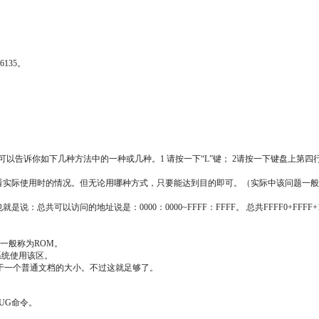
135。
告诉你如下几种方法中的一种或几种。1 请按一下“L”键； 2请按一下键盘上第四行第
实际使用时的情况。但无论用哪种方式，只要能达到目的即可。（实际中该问题一般
可以访问的地址说是：0000：0000~FFFF：FFFF。 总共FFFF0+FFFF+
一般称为ROM。
S系统使用该区。
当于一个普通文档的大小。不过这就足够了。
UG命令。