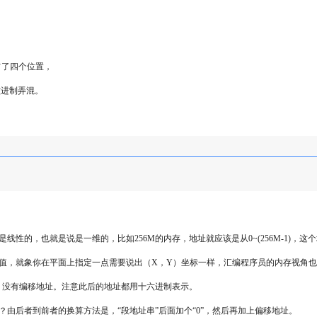
占了四个位置，
面十六进制弄混。
的，也就是说是一维的，比如256M的内存，地址就应该是从0~(256M-1)，这
就象你在平面上指定一点需要说出（X，Y）坐标一样，汇编程序员的内存视角也需要两
段地址，没有编移地址。注意此后的地址都用十六进制表示。
由后者到前者的换算方法是，“段地址串”后面加个“0”，然后再加上偏移地址。