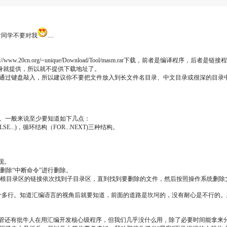
女同学不要对我
....
w.20cn.org/~unique/Download/Tool/masm.rar下载，前者是编译程序，后者是链接
s本身就提供，所以就不提供下载地址了。
过键盘敲入，所以建议你不要把文件放入到长文件名目录、中文目录或很深的目录中。比
。一般来说至少要知道如下几点：
...)，循环结构（FOR...NEXT)三种结构。
现。
除“中断命令”进行删除。
目录区的链接依次找到子目录区，直到找到要删除的文件，然后按照操作系统删除文件
十多行。知道汇编语言的视角后就要知道，前面的道路是坎坷的，没有耐心是不行的。
说：尽管还有批牛人在用汇编开发核心级程序，但我们几乎没什么用，除了必要时间能拿