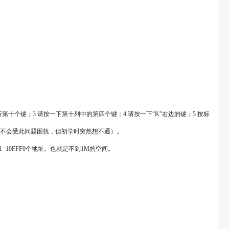
十个键；3 请按一下第十列中的第四个键；4 请按一下“K”右边的键；5 按标
不会受此问题困扰，但初学时突然想不通）。
1=10FFF0个地址。也就是不到1M的空间。