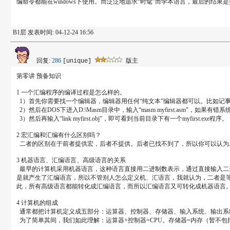
编命令都能在windows下使用。而泛泛地追求“时髦”而学本语言，最后的结
B1层 发表时间: 04-12-24 16:56
回复:
286
版主
[unique]
第零讲 预备知识
1 一个汇编程序的编译过程是怎么样的。
1）首先你需要找一个编辑器，编辑器用任何“纯文本”编辑器都可以。比如记事本
2）然后在DOS下进入D:\Masm目录中，输入“masm myfirst.asm"，如
3）然后再输入“link myfirst.obj”，即可看到当前目录下有一个myfirst.exe程序。
2 宏汇编和汇编有什么区别吗？
二者的区别在于前者提供宏，后者不提供。后者已找不到了，所以你可以认为
3 机器语言、汇编语言、高级语言的关系
最早的计算机采用机器语言，这种语言直接用二进制数表示，通过直接输入二进
是就产生了汇编语言，所以不管别人怎么定义机、汇语言，我就认为，二者是
此，所有高级语言都能转化成汇编语言，而所以汇编语言又可转化成机器语言
4 计算机的组成
通常都把计算机定义成五部分：运算器、控制器、存储器、输入系统、输出系
为了简单其间，我们如此理解：运算器+控制器=CPU。存储器=内存（暂不包