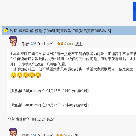
论坛: 编程破解 标题: [20cn讲座]跟我学汇编[最后更新2005-9-16]
作者:
286
版主
[unique]
1 本讲座以汇编初学者或对汇编一点也不了解的读者为对象，汇编高手不属于
2 任何读者可以跟此贴，提出疑问，或解答其中的问题，但对于所有跟贴，
开口，你就问怎么编个病毒的问题。
3 借以抛砖引玉，但不希望大家只朝我扔砖头，希望大家踊跃思考，使之完善
[此贴被 286(unique) 在 05月17日12时01分 编辑过]
[此贴被 286(unique) 在 09月16日17时46分 编辑过]
地主 发表时间: 04-12-24 16:54