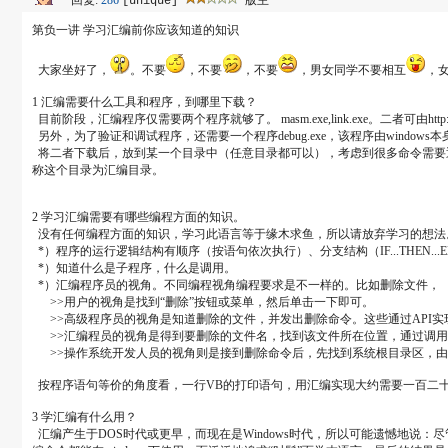
回复:
286
版主
[unique]
第负一讲 学习汇编前你应该知道的知识
大家坐好了，
。不要
，不要
，不要
，男女同学不要相互
，
1 汇编需要什么工具和程序，到哪里下载？
目前阶段，汇编程序仅需要两个程序就够了。 masm.exe,link.exe。二者可由http://ww
另外，为了验证和调试程序，还需要一个程序debug.exe，该程序由window
将二者下载后，放到某一个目录中（任意目录都可以），考虑到很多命令需要通
称这个目录为汇编目录。
2 学习汇编需要有哪些编程方面的知识。
没有任何编程方面的知识，学习此语言等于缘木求鱼，所以请放弃学习的想法
*）程序的运行逻辑结构有顺序（按语句依次执行）、分支结构（IF...THEN...ELSE
*）知道什么是子程序，什么是调用。
*）汇编程序员的视角。不同编程视角编程要求是不一样的。比如删除文件，
>>用户的视角是找到“删除”按钮或菜单，然后单击一下即可。
>>高级程序员的视角是知道删除的文件，并发出删除命令。这些通过API实
>>汇编程员的视角是得到要删除的文件名，找到该文件所在位置，通过调用删
>>操作系统开发人员的视角则是接到删除命令后，先找到系统根目录区，由根
按程序语句等价的角度看，一行VB的打印语句，用汇编实现大约需要一百二
3 学汇编有什么用？
汇编产生于DOS时代或更早，而现在是Windows时代，所以可能遗憾地