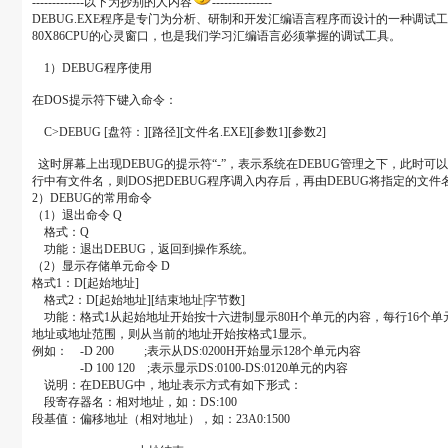
-------------以下为抄别的人内容
---------------
DEBUG.EXE程序是专门为分析、研制和开发汇编语言程序而设计的一种
80X86CPU的心灵窗口，也是我们学习汇编语言必须掌握的调试工具。
1）DEBUG程序使用
在DOS提示符下键入命令：
C>DEBUG [盘符：][路径][文件名.EXE][参数1][参数2]
这时屏幕上出现DEBUG的提示符“-”，表示系统在DEBUG管理之下，此时
行中有文件名，则DOS把DEBUG程序调入内存后，再由DEBUG将指定的文件
2）DEBUG的常用命令
（1）退出命令 Q
格式：Q
功能：退出DEBUG，返回到操作系统。
（2）显示存储单元命令 D
格式1：D[起始地址]
格式2：D[起始地址][结束地址|字节数]
功能：格式1从起始地址开始按十六进制显示80H个单元的内容，每行16个单元，
地址或地址范围，则从当前的地址开始按格式1显示。
例如： -D 200 ;表示从DS:0200H开始显示128个单元内容
-D 100 120 ;表示显示DS:0100-DS:0120单元的内容
说明：在DEBUG中，地址表示方式有如下形式：
段寄存器名：相对地址，如：DS:100
段基值：偏移地址（相对地址），如：23A0:1500