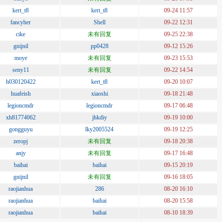
kert_t8
kert_t8
09-24 11:57
fancyher
Shell
09-22 12:31
cike
未有回复
09-25 22:38
gnijnil
pp0428
09-12 15:26
moye
未有回复
09-23 15:53
seny11
未有回复
09-22 14:54
h030120422
kert_t8
09-20 10:07
huafeish
xiaoshi
09-18 21:48
legioncmdr
legioncmdr
09-17 06:48
xh81774062
jhkdiy
09-19 10:00
gongguyu
lky2005524
09-19 12:25
zeropj
未有回复
09-18 20:38
anjy
未有回复
09-17 16:48
baihai
baihai
09-15 20:19
gnijnil
未有回复
09-16 18:05
raojianhua
286
08-20 16:10
raojianhua
baihai
08-20 15:58
raojianhua
baihai
08-10 18:39