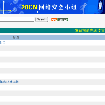
发贴前请先阅读置
标 题
-))
！
时间就上呀,莫怪