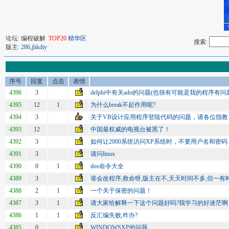
论坛: 编程破解
TOP20
精华区
搜索:
版主:
286
,
jhkdiy
序号
回复
点击
表情
4396
3
delphi中有关ado的问题(也很有可能是我的程序有问题:
4395
12
1
为什么break不起作用呢?
4394
3
关于VB设计应用程序登陆代码的问题，请各位指教
4393
12
中国最权威的电视台被黑了！
4392
3
如何让2000系统访问XP系统时，不要用户名和密码
4391
3
请问linux
4390
0
1
dos命令大全
4389
3
谁会改程序,救命呀,版主在不,天天时间不多,但一有
4388
2
1
一个关于保密的问题！
4387
3
1
请大家给解释一下这个问题好吗?我学习的好迷茫啊
4386
1
1
反汇编失败,咋办?
4385
0
WINDOWSXP的问题