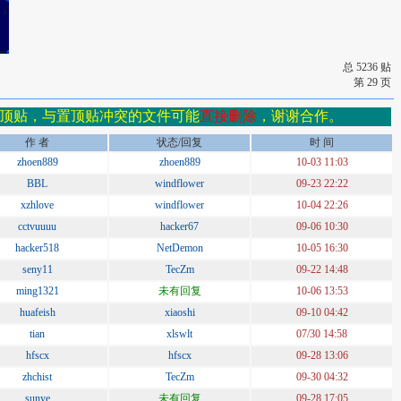
总 5236 贴
第 29 页
顶贴，与置顶贴冲突的文件可能
直接删除
，谢谢合作。
作 者
状态/回复
时 间
zhoen889
zhoen889
10-03 11:03
BBL
windflower
09-23 22:22
xzhlove
windflower
10-04 22:26
cctvuuuu
hacker67
09-06 10:30
hacker518
NetDemon
10-05 16:30
seny11
TecZm
09-22 14:48
ming1321
未有回复
10-06 13:53
huafeish
xiaoshi
09-10 04:42
tian
xlswlt
07/30 14:58
hfscx
hfscx
09-28 13:06
zhchist
TecZm
09-30 04:32
sunye
未有回复
09-28 17:05