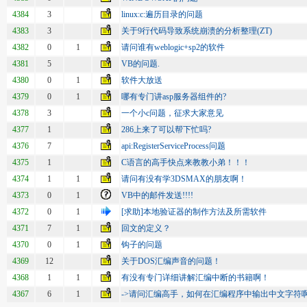
4384
3
linux:c:遍历目录的问题
4383
3
关于9行代码导致系统崩溃的分析整理(ZT)
4382
0
1
请问谁有weblogic+sp2的软件
4381
5
VB的问题.
4380
0
1
软件大放送
4379
0
1
哪有专门讲asp服务器组件的?
4378
3
一个小c问题，征求大家意见
4377
1
286上来了可以帮下忙吗?
4376
7
api:RegisterServiceProcess问题
4375
1
C语言的高手快点来教教小弟！！！
4374
1
1
请问有没有学3DSMAX的朋友啊！
4373
0
1
VB中的邮件发送!!!!
4372
0
1
[求助]本地验证器的制作方法及所需软件
4371
7
1
回文的定义？
4370
0
1
钩子的问题
4369
12
关于DOS汇编声音的问题！
4368
1
1
有没有专门详细讲解汇编中断的书籍啊！
4367
6
1
->请问汇编高手，如何在汇编程序中输出中文字符