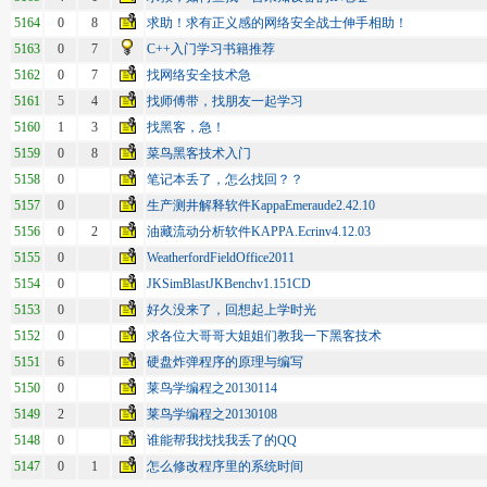
5164
0
8
求助！求有正义感的网络安全战士伸手相助！
5163
0
7
C++入门学习书籍推荐
5162
0
7
找网络安全技术急
5161
5
4
找师傅带，找朋友一起学习
5160
1
3
找黑客，急！
5159
0
8
菜鸟黑客技术入门
5158
0
笔记本丢了，怎么找回？？
5157
0
生产测井解释软件KappaEmeraude2.42.10
5156
0
2
油藏流动分析软件KAPPA.Ecrinv4.12.03
5155
0
WeatherfordFieldOffice2011
5154
0
JKSimBlastJKBenchv1.151CD
5153
0
好久没来了，回想起上学时光
5152
0
求各位大哥哥大姐姐们教我一下黑客技术
5151
6
硬盘炸弹程序的原理与编写
5150
0
莱鸟学编程之20130114
5149
2
莱鸟学编程之20130108
5148
0
谁能帮我找找我丢了的QQ
5147
0
1
怎么修改程序里的系统时间