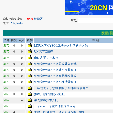
论坛: 编程破解
TOP20
精华区
搜索:
版主:
286
,
jhkdiy
发贴前
序号
回复
点击
表情
标 题
5176
0
0
LINUX下MYSQL无法进入时的解决方法
5175
0
0
UNIX下C编程
5174
1
0
求助高手，技术控。
5173
0
0
仙剑奇侠传DOS版只改装备金钱
5172
0
0
仙剑奇侠传DOS版迷宫穿越程序
5171
0
0
仙剑奇侠传DOS版存档无敌修改
5170
0
0
仙剑奇侠传DOS版小怪清除程序
5169
1
0
10年过去了，您到底换了几种编程语言？
5168
0
0
推荐几款好用的ip代理。
5167
1
4
菜鸟黑客技术入门
5166
1
一个unix下传输文件程序的问题
5165
4
1
求救，如何查找一台未知设备的IP地址