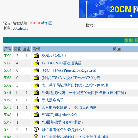
论坛: 编程破解
TOP20
精华区
搜索:
版主:
286
,
jhkdiy
发贴前
序号
回复
点击
表情
标 题
5056
2
1
类模块和模块！
5055
4
INSERTINTO语法错误题
5054
0
[转帖]手脱ASProtect2.0xRegistered
5053
0
[转帖]三种方法脱ACProtectV2.0的壳
5052
3
求：基于局域网的IP数据包监控软件实现
5051
9
1
VB原创源代码：一个完整的端口扫描器（详细讲解）
5050
0
1
寻找黑客高手
5049
1
1
vb只取总数部份，小数点后面省略！
5048
1
VB菜鸟问题adodc控件
5047
1
VB最基础学习资料(求助)
5046
2
1
帮忙看看这个VBS是什么.!
5045
2
那位大哥帮小弟我破一下这个软件,谢谢拉