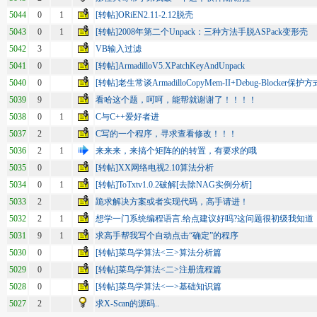
5044
0
1
[转帖]ORiEN2.11-2.12脱壳
5043
0
1
[转帖]2008年第二个Unpack：三种方法手脱ASPack变形壳
5042
3
VB输入过滤
5041
0
[转帖]ArmadilloV5.XPatchKeyAndUnpack
5040
0
[转帖]老生常谈ArmadilloCopyMem-II+Debug-Blocker保
5039
9
看哈这个题，呵呵，能帮就谢谢了！！！！
5038
0
1
C与C++爱好者进
5037
2
C写的一个程序，寻求查看修改！！！
5036
2
1
来来来，来搞个矩阵的的转置，有要求的哦
5035
0
[转帖]XX网络电视2.10算法分析
5034
0
1
[转帖]ToTxtv1.0.2破解[去除NAG实例分析]
5033
2
跪求解决方案或者实现代码，高手请进！
5032
2
1
想学一门系统编程语言.给点建议好吗?这问题很初级我知道
5031
9
1
求高手帮我写个自动点击“确定”的程序
5030
0
[转帖]菜鸟学算法<三>算法分析篇
5029
0
[转帖]菜鸟学算法<二>注册流程篇
5028
0
[转帖]菜鸟学算法<一>基础知识篇
5027
2
求X-Scan的源码..