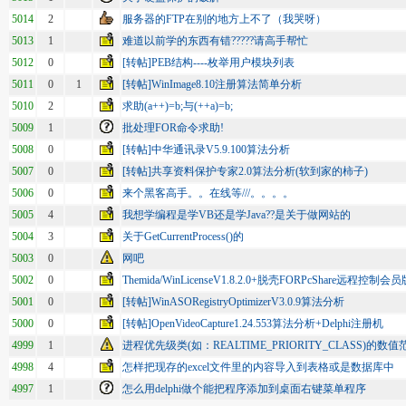
5014
2
服务器的FTP在别的地方上不了（我哭呀）
5013
1
难道以前学的东西有错?????请高手帮忙
5012
0
[转帖]PEB结构----枚举用户模块列表
5011
0
1
[转帖]WinImage8.10注册算法简单分析
5010
2
求助(a++)=b;与(++a)=b;
5009
1
批处理FOR命令求助!
5008
0
[转帖]中华通讯录V5.9.100算法分析
5007
0
[转帖]共享资料保护专家2.0算法分析(软到家的柿子)
5006
0
来个黑客高手。。在线等///。。。。
5005
4
我想学编程是学VB还是学Java??是关于做网站的
5004
3
关于GetCurrentProcess()的
5003
0
网吧
5002
0
Themida/WinLicenseV1.8.2.0+脱壳FORPcShare远程控制会员
5001
0
[转帖]WinASORegistryOptimizerV3.0.9算法分析
5000
0
[转帖]OpenVideoCapture1.24.553算法分析+Delphi注册机
4999
1
进程优先级类(如：REALTIME_PRIORITY_CLASS)的数值
4998
4
怎样把现存的excel文件里的内容导入到表格或是数据库中
4997
1
怎么用delphi做个能把程序添加到桌面右键菜单程序