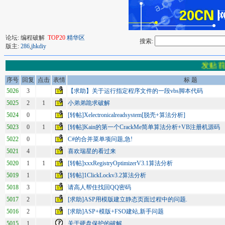
论坛: 编程破解
TOP20
精华区
搜索:
版主:
286
,
jhkdiy
发贴前
序号
回复
点击
表情
标 题
5026
3
【求助】关于运行指定程序文件的一段vbs脚本代码
5025
2
1
小弟弟跪求破解
5024
0
[转帖]Xelectronicalreadsystem[脱壳+算法分析]
5023
0
1
[转帖]Kain的第一个CrackMe简单算法分析+VB注册机源码
5022
0
C#的合并菜单项问题,急!
5021
4
喜欢瑞星的看过来
5020
1
1
[转帖]xxxRegistryOptimizerV3.1算法分析
5019
1
[转帖]1ClickLockv3.2算法分析
5018
3
请高人帮住找回QQ密码
5017
2
[求助]ASP用模版建立静态页面过程中的问题.
5016
2
[求助]ASP+模版+FSO建站,新手问题
5015
1
关于硬盘保护的破解